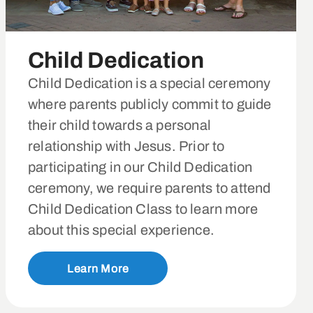
Child Dedication
Child Dedication is a special ceremony
where parents publicly commit to guide
their child towards a personal
relationship with Jesus. Prior to
participating in our Child Dedication
ceremony, we require parents to attend
Child Dedication Class to learn more
about this special experience.
Learn More