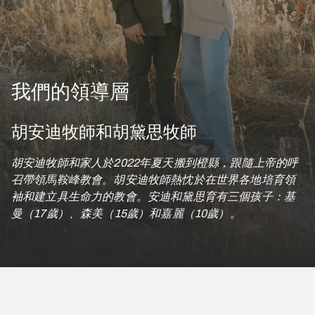
我們的領導層
胡安迪牧師和胡黛思牧師
胡安迪牧師和家人於
2022年夏天搬到橙縣，跟隨上帝的呼
召帶領馬鞍峰教會。胡安迪牧師熱忱於在世界各地培育領
袖和建立具生命力的教會。安迪和黛思育有三個孩子：基
曼（17歲）、森美（15歲）和嘉麗（10歲）。