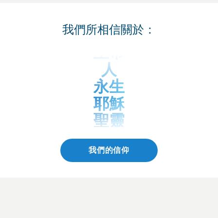
我們所相信關於：
上帝
人
永生
耶穌
聖靈
聖經
我們的信仰
浸禮
聖餐