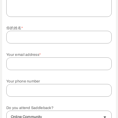
你的姓名
*
Your email address
*
Your phone number
Do you attend Saddleback?
Online Community