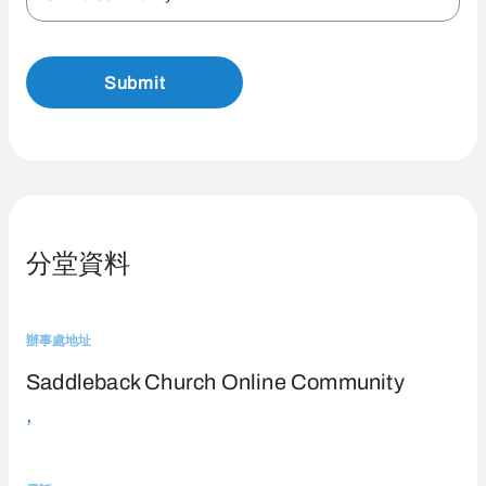
Submit
分堂資料
辦事處地址
Saddleback Church Online Community
,