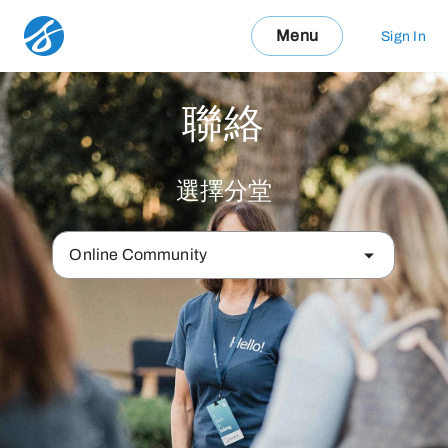
Menu
Sign In
聯絡
選擇分堂
Online Community