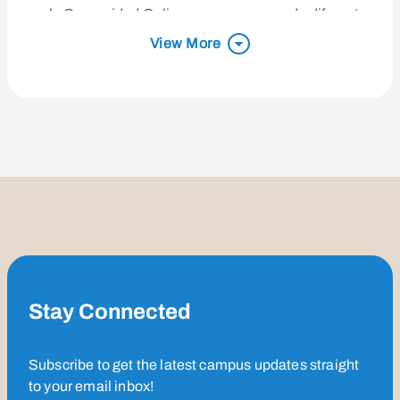
que la Comunidad Online une a personas de diferentes
naciones y orígenes, creando un espacio donde todos
View More
pueden pertenecer y experimentar el amor de Dios.
Su versículo bíblico favorito, Juan 16:33, continúa
guiándola en la vida y el ministerio.
Fuera de su trabajo en Saddleback, a Charissa y a su
esposo, Byron, les gusta probar nuevas comidas, hacer
senderismo y hacer deporte con amigos. También les
encanta organizar noches con juegos de mesa y crear
recuerdos inolvidables con quienes los rodean.
Stay Connected
Subscribe to get the latest campus updates straight
to your email inbox!