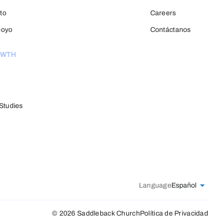
to
Careers
poyo
Contáctanos
OWTH
Studies
Language
Español
© 2026 Saddleback Church
Política de Privacidad