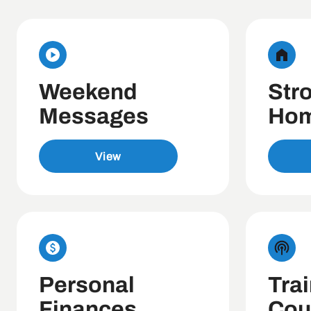
Weekend
Str
Messages
Ho
View
Personal
Tra
Finances
Cou