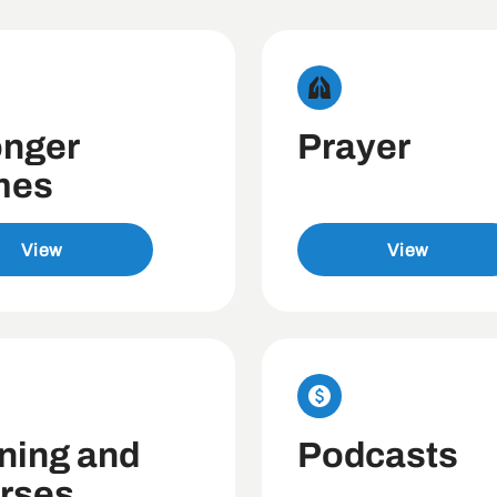
onger
Prayer
mes
View
View
ining and
Podcasts
rses