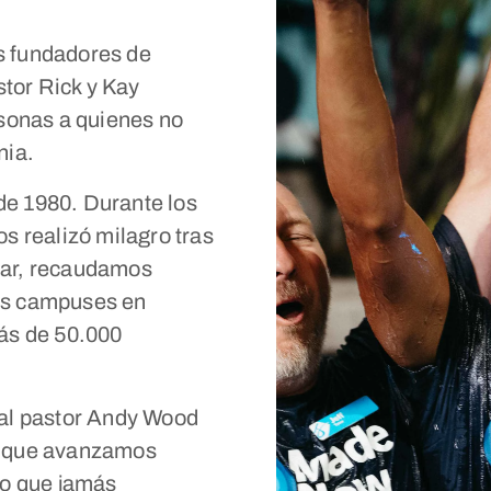
s fundadores de
stor Rick y Kay
rsonas a quienes no
nia.
 de 1980. Durante los
s realizó milagro tras
gar, recaudamos
os campuses en
más de 50.000
 al pastor Andy Wood
a que avanzamos
lo que jamás