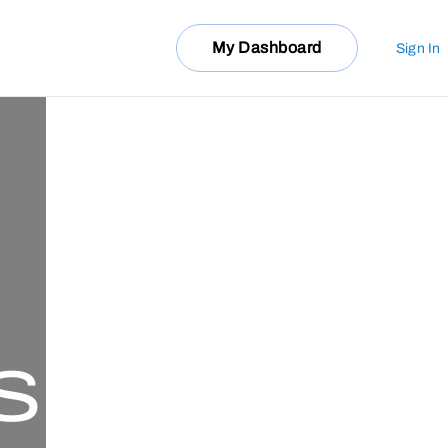
My Dashboard
Sign In
S