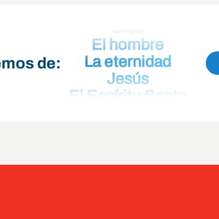
Dios
El hombre
La eternidad
emos de:
Jesús
El Espíritu Santo
La Biblia
El bautismo
La santa cena