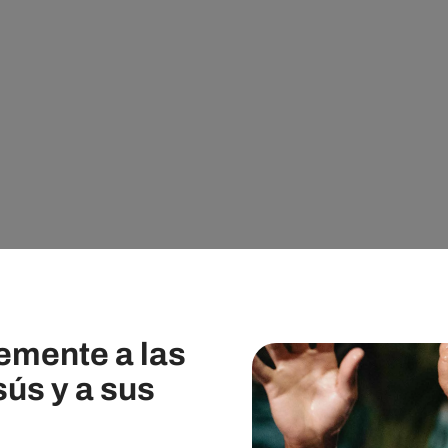
emente a las
sús y a sus