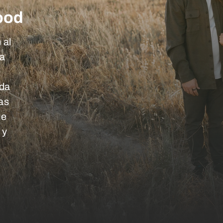
ood
 al
ra
nda
ias
ie
 y