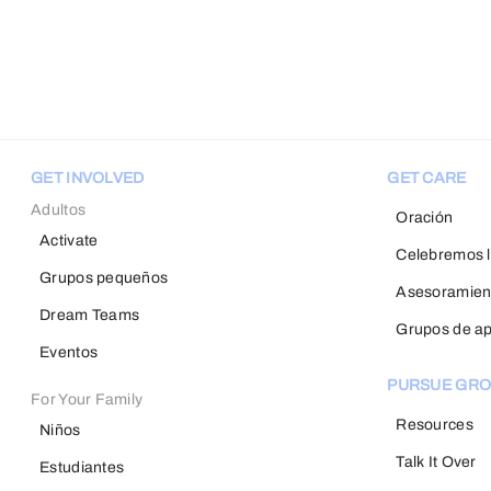
GET INVOLVED
GET CARE
Adultos
Oración
Activate
Celebremos l
Grupos pequeños
Asesoramien
Dream Teams
Grupos de a
Eventos
PURSUE GR
For Your Family
Resources
Niños
Talk It Over
Estudiantes