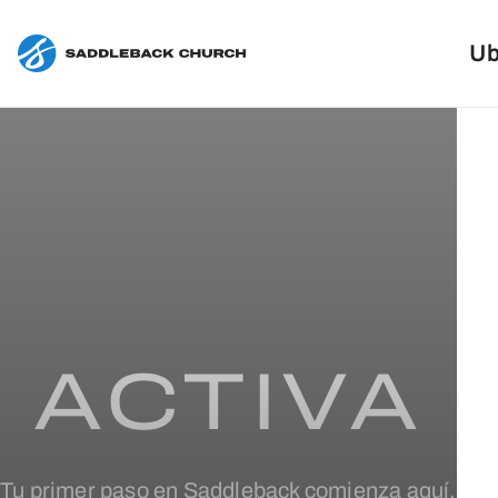
Ub
ACTIVA
Tu primer paso en Saddleback comienza aquí.