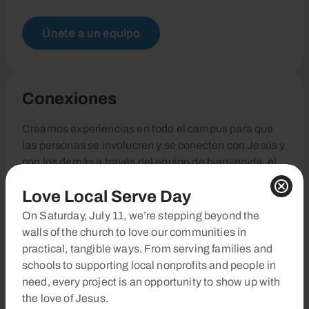
Únete a un equipo
Conexiones
Creamos experiencias en todo el campus para que
las personas se involucren y se conecten con Jesús y
con los demás a través del equipo de bienvenida, el
equipo de ujieres, el equipo de bautismo y el equipo
Love Local Serve Day
del Hub.
On Saturday, July 11, we’re stepping beyond the
walls of the church to love our communities in
Únete a un equipo
practical, tangible ways. From serving families and
schools to supporting local nonprofits and people in
need, every project is an opportunity to show up with
the love of Jesus.
Adoración