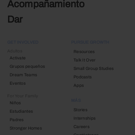
Acompañamiento
Dar
GET INVOLVED
PURSUE GROWTH
Adultos
Resources
Activate
Talk It Over
Grupos pequeños
Small Group Studies
Dream Teams
Podcasts
Eventos
Apps
For Your Family
MÁS
Niños
Stories
Estudiantes
Internships
Padres
Careers
Stronger Homes