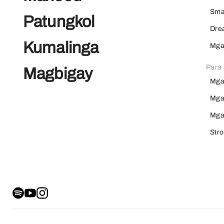
Sma
Patungkol
Dre
Kumalinga
Mga
Para 
Magbigay
Mga
Mga
Mga
Str