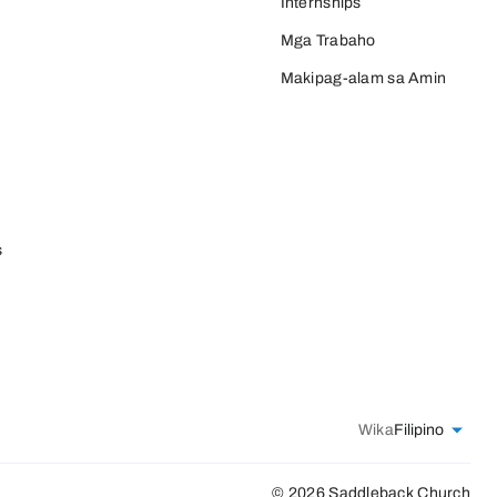
Internships
Mga Trabaho
Makipag-alam sa Amin
s
Wika
Filipino
© 2026 Saddleback Church