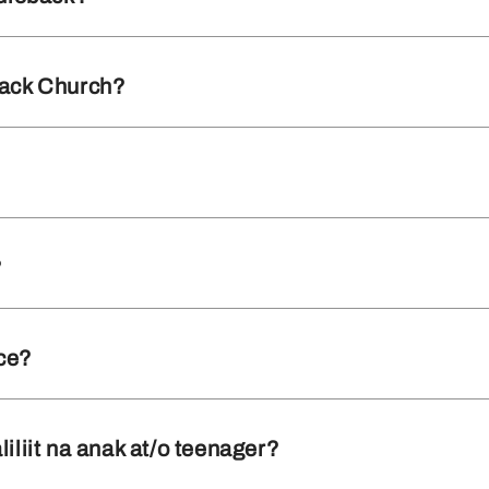
ack Church?
?
ce?
liit na anak at/o teenager?