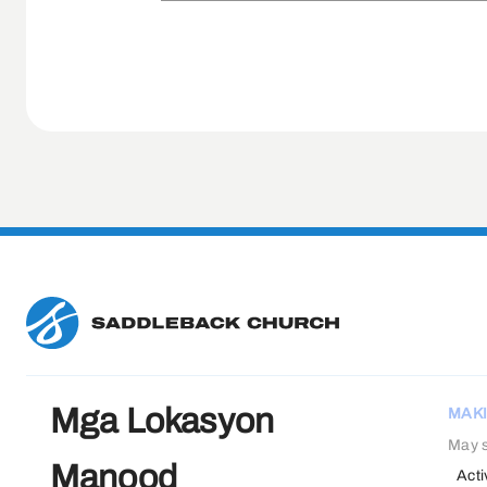
Mga Lokasyon
MAKI
May s
Manood
Acti