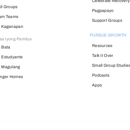
Celebrate Recovery
ll Groups
Pagpapayo
am Teams
Support Groups
 Kaganapan
PURSUE GROWTH
sa Iyong Pamilya
Resources
 Bata
Talk It Over
 Estudyante
Small Group Studie
 Magulang
Podcasts
onger Homes
Apps