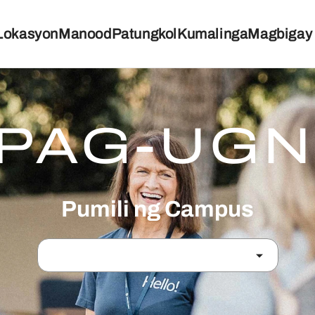
Lokasyon
Manood
Patungkol
Kumalinga
Magbigay
PAG-UG
Pumili ng Campus