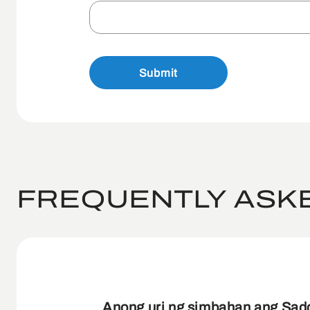
Submit
FREQUENTLY ASK
Anong uri ng simbahan ang Sad